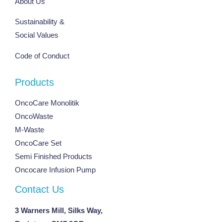
About Us
Sustainability &
Social Values
Code of Conduct
Products
OncoCare Monolitik
OncoWaste
M-Waste
OncoCare Set
Semi Finished Products
Oncocare Infusion Pump
Contact Us
3 Warners Mill, Silks Way,